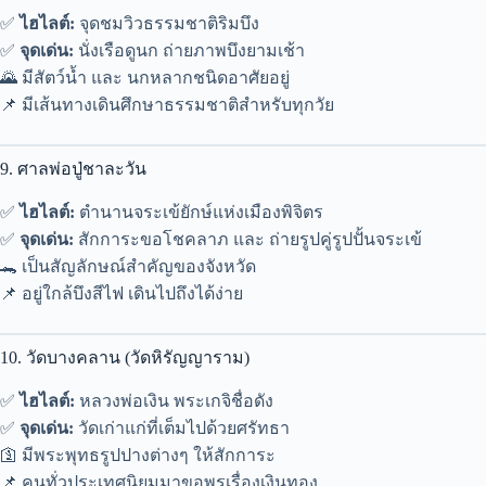
✅
ไฮไลต์:
จุดชมวิวธรรมชาติริมบึง
✅
จุดเด่น:
นั่งเรือดูนก ถ่ายภาพบึงยามเช้า
🌄 มีสัตว์น้ำ และ นกหลากชนิดอาศัยอยู่
📌 มีเส้นทางเดินศึกษาธรรมชาติสำหรับทุกวัย
9. ศาลพ่อปู่ชาละวัน
✅
ไฮไลต์:
ตำนานจระเข้ยักษ์แห่งเมืองพิจิตร
✅
จุดเด่น:
สักการะขอโชคลาภ และ ถ่ายรูปคู่รูปปั้นจระเข้
🐊 เป็นสัญลักษณ์สำคัญของจังหวัด
📌 อยู่ใกล้บึงสีไฟ เดินไปถึงได้ง่าย
10. วัดบางคลาน (วัดหิรัญญาราม)
✅
ไฮไลต์:
หลวงพ่อเงิน พระเกจิชื่อดัง
✅
จุดเด่น:
วัดเก่าแก่ที่เต็มไปด้วยศรัทธา
🛐 มีพระพุทธรูปปางต่างๆ ให้สักการะ
📌 คนทั่วประเทศนิยมมาขอพรเรื่องเงินทอง