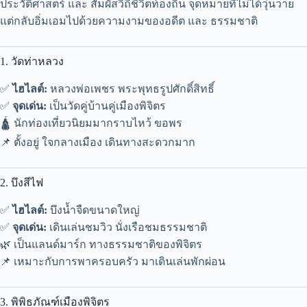
ประวัติศาสตร์ และ สัมผัสวิถีชีวิตท้องถิ่น จุดหมายที่ไม่ได้วุ่นวาย
แต่กลับอิ่มเอมไปด้วยความงามของอดีต และ ธรรมชาติ
1. วัดท่าหลวง
✅
ไฮไลต์:
หลวงพ่อเพชร พระพุทธรูปศักดิ์สิทธิ์
✅
จุดเด่น:
เป็นวัดคู่บ้านคู่เมืองพิจิตร
🛕 นักท่องเที่ยวนิยมมากราบไหว้ ขอพร
📌 ตั้งอยู่ ใจกลางเมือง เดินทางสะดวกมาก
2. บึงสีไฟ
✅
ไฮไลต์:
บึงน้ำจืดขนาดใหญ่
✅
จุดเด่น:
เดินเล่นชมวิว นั่งเรือชมธรรมชาติ
🌿 เป็นแลนด์มาร์ก ทางธรรมชาติของพิจิตร
📌 เหมาะกับการพาครอบครัว มาเดินเล่นพักผ่อน
3. พิพิธภัณฑ์เมืองพิจิตร