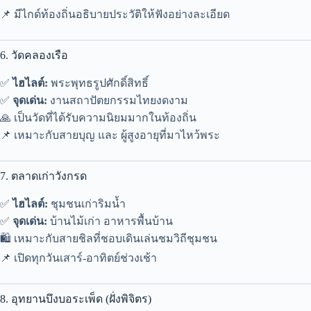
📌 มีไกด์ท้องถิ่นอธิบายประวัติให้ฟังอย่างละเอียด
6. วัดคลองเรือ
✅
ไฮไลต์:
พระพุทธรูปศักดิ์สิทธิ์
✅
จุดเด่น:
งานสถาปัตยกรรมไทยงดงาม
🙏 เป็นวัดที่ได้รับความนิยมมากในท้องถิ่น
📌 เหมาะกับสายบุญ และ ผู้สูงอายุที่มาไหว้พระ
7. ตลาดเก่าวังกรด
✅
ไฮไลต์:
ชุมชนเก่าริมน้ำ
✅
จุดเด่น:
บ้านไม้เก่า อาหารพื้นบ้าน
🛍️ เหมาะกับสายชิลที่ชอบเดินเล่นชมวิถีชุมชน
📌 เปิดทุกวันเสาร์-อาทิตย์ช่วงเช้า
8. อุทยานบึงบอระเพ็ด (ฝั่งพิจิตร)