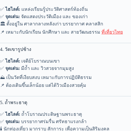
✅
ไฮไลต์:
แหล่งเรียนรู้ประวัติศาสตร์ท้องถิ่น
✅
จุดเด่น:
จัดแสดงประวัติเมือง และ ของเก่า
🏛️ ตั้งอยู่ใน ศาลากลางหลังเก่า บรรยากาศ คลาสสิก
📌 เหมาะกับนักเรียน นักศึกษา และ สายวัฒนธรรม
ที่เที่ยวไทย
4. วัดเขารูปช้าง
✅
ไฮไลต์:
เจดีย์โบราณบนเขา
✅
จุดเด่น:
มีถ้ำ และ วิวสวยจากมุมสูง
⛰️ เป็นวัดที่เงียบสงบ เหมาะกับการปฏิบัติธรรม
📌 ต้องเดินขึ้นเล็กน้อย แต่ได้วิวเมืองสวยคุ้ม
5. ถ้ำพระธาตุ
✅
ไฮไลต์:
ถ้ำโบราณประดิษฐานพระธาตุ
✅
จุดเด่น:
บรรยากาศร่มรื่น ศรัทธาแรงกล้า
🕯️ นักท่องเที่ยว มากราบ สักการะ เพื่อความเป็นสิริมงคล