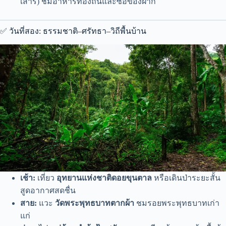
เสาร์) ชิมอาหารท้องถิ่นและซื้อของฝาก
✅ วันที่สอง: ธรรมชาติ–ศรัทธา–วิถีพื้นบ้าน
เช้า:
เที่ยว
อุทยานแห่งชาติดอยขุนตาล
หรือเดินป่าระยะสั้น
สูดอากาศสดชื่น
สาย:
แวะ
วัดพระพุทธบาทตากผ้า
ชมรอยพระพุทธบาทเก่า
แก่