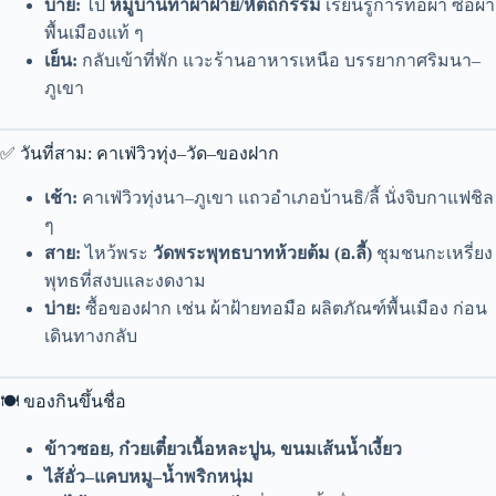
บ่าย:
ไป
หมู่บ้านทำผ้าฝ้าย/หัตถกรรม
เรียนรู้การทอผ้า ซื้อผ้า
พื้นเมืองแท้ ๆ
เย็น:
กลับเข้าที่พัก แวะร้านอาหารเหนือ บรรยากาศริมนา–
ภูเขา
✅ วันที่สาม: คาเฟ่วิวทุ่ง–วัด–ของฝาก
เช้า:
คาเฟ่วิวทุ่งนา–ภูเขา แถวอำเภอบ้านธิ/ลี้ นั่งจิบกาแฟชิล
ๆ
สาย:
ไหว้พระ
วัดพระพุทธบาทห้วยต้ม (อ.ลี้)
ชุมชนกะเหรี่ยง
พุทธที่สงบและงดงาม
บ่าย:
ซื้อของฝาก เช่น ผ้าฝ้ายทอมือ ผลิตภัณฑ์พื้นเมือง ก่อน
เดินทางกลับ
🍽 ของกินขึ้นชื่อ
ข้าวซอย, ก๋วยเตี๋ยวเนื้อหละปูน, ขนมเส้นน้ำเงี้ยว
ไส้อั่ว–แคบหมู–น้ำพริกหนุ่ม