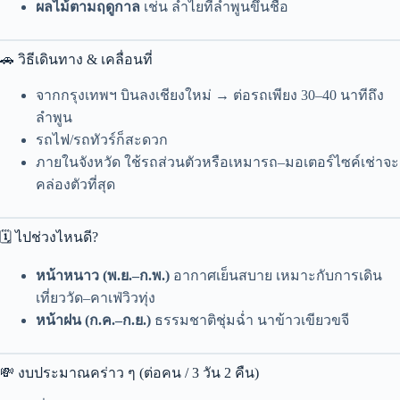
ผลไม้ตามฤดูกาล
เช่น ลำไยที่ลำพูนขึ้นชื่อ
🚗 วิธีเดินทาง & เคลื่อนที่
จากกรุงเทพฯ บินลงเชียงใหม่ → ต่อรถเพียง 30–40 นาทีถึง
ลำพูน
รถไฟ/รถทัวร์ก็สะดวก
ภายในจังหวัด ใช้รถส่วนตัวหรือเหมารถ–มอเตอร์ไซค์เช่าจะ
คล่องตัวที่สุด
🗓 ไปช่วงไหนดี?
หน้าหนาว (พ.ย.–ก.พ.)
อากาศเย็นสบาย เหมาะกับการเดิน
เที่ยววัด–คาเฟ่วิวทุ่ง
หน้าฝน (ก.ค.–ก.ย.)
ธรรมชาติชุ่มฉ่ำ นาข้าวเขียวขจี
💸 งบประมาณคร่าว ๆ (ต่อคน / 3 วัน 2 คืน)