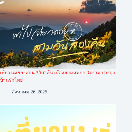
เที่ยว แม่ฮ่องสอน 3วัน2คืน เมืองสามหมอก วัดงาม ปางอุ๋ง
บ้านรักไทย
สิงหาคม 26, 2025