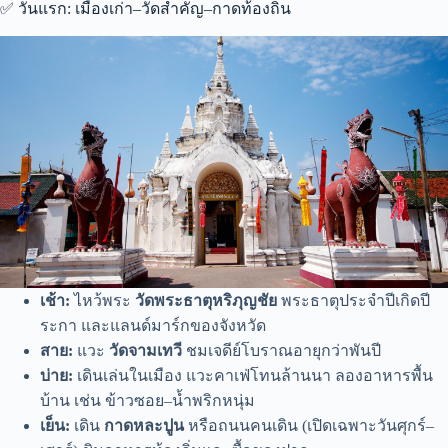
✅ วันแรก: เมืองเก่า–วัดสำคัญ–กาดท้องถิ่น
เช้า:
ไหว้พระ
วัดพระธาตุหริภุญชัย
พระธาตุประจำปีเกิดปี
ระกา และแลนด์มาร์กของจังหวัด
สาย:
แวะ
วัดจามเทวี
ชมเจดีย์โบราณอายุกว่าพันปี
บ่าย:
เดินเล่นในเมือง แวะคาเฟ่โทนล้านนา ลองอาหารพื้น
บ้าน เช่น ข้าวซอย–น้ำพริกหนุ่ม
เย็น:
เดิน
กาดหละปูน
หรือถนนคนเดิน (เปิดเฉพาะวันศุกร์–