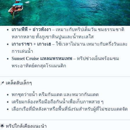
เกาะพีพี + อ่าวพังงา
– เหมาะกับทริปเต็มวัน ชมธรรมชาติ
หลากหลาย ทั้งภูเขาหินปูนและน้ำทะเลใส
เกาะราชา + เกาะเฮ
– ใช้เวลาไม่นาน เหมาะกับครึ่งวันและ
การเล่นน้ำ
Sunset Cruise แหลมพรหมเทพ
– ทริปช่วงเย็นพร้อมชม
พระอาทิตย์ตกสุดโรแมนติก
📌 เคล็ดลับเล็กๆ
พกชุดว่ายน้ำ ครีมกันแดด และหมวกกันแดด
เตรียมกล้องหรือมือถือกันน้ำเพื่อเก็บภาพสวย ๆ
เลือกเรือที่มีหลังคาหรือพื้นที่นั่งร่มสำหรับผู้ที่ไม่ชอบแดดจัด
🌟 ทริปใกล้เคียงแนะนำ