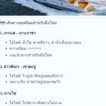
🗺️ เส้นทางยอดนิยมสำหรับมือใหม่
1. เกาะเฮ – เกาะราชา
ไฮไลต์: น้ำใส, หาดสีขาว, ดำน้ำเห็นปลาเยอะ
ความนิยม: ⭐⭐⭐⭐⭐
แนะนำมากสำหรับมือใหม่
2. อ่าวพังงา – เขาตะปู
ไฮไลต์: วิวภูเขาหินปูนสุดอลังการ
เหมาะกับ: สายถ่ายรูปและชมวิว
3. เกาะไข่
ไฮไลต์: ใกล้มาก เดินทางไม่นาน