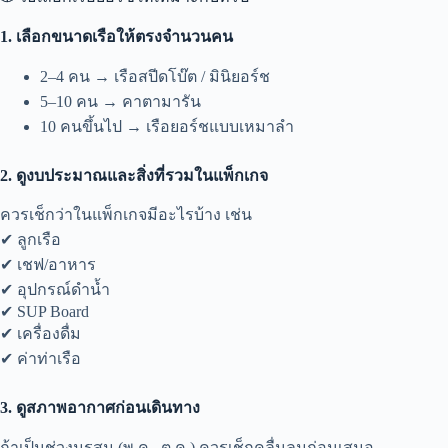
1. เลือกขนาดเรือให้ตรงจำนวนคน
2–4 คน → เรือสปีดโบ๊ต / มินิยอร์ช
5–10 คน → คาตามารัน
10 คนขึ้นไป → เรือยอร์ชแบบเหมาลำ
2. ดูงบประมาณและสิ่งที่รวมในแพ็กเกจ
ควรเช็กว่าในแพ็กเกจมีอะไรบ้าง เช่น
✔ ลูกเรือ
✔ เชฟ/อาหาร
✔ อุปกรณ์ดำน้ำ
✔ SUP Board
✔ เครื่องดื่ม
✔ ค่าท่าเรือ
3. ดูสภาพอากาศก่อนเดินทาง
ถ้าเป็นช่วงมรสุม (พ.ค.–ต.ค.) ควรเช็กคลื่นลมก่อนเสมอ