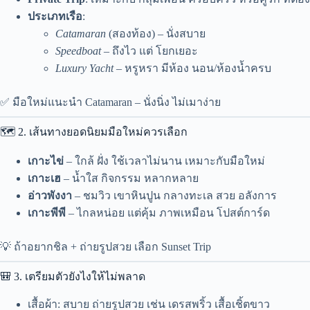
ประเภทเรือ
:
Catamaran
(สองท้อง) – นั่งสบาย
Speedboat
– ถึงไว แต่ โยกเยอะ
Luxury Yacht
– หรูหรา มีห้อง นอน/ห้องน้ำครบ
✅ มือใหม่แนะนำ Catamaran – นั่งนิ่ง ไม่เมาง่าย
🗺️ 2. เส้นทางยอดนิยมมือใหม่ควรเลือก
เกาะไข่
– ใกล้ ฝั่ง ใช้เวลาไม่นาน เหมาะกับมือใหม่
เกาะเฮ
– น้ำใส กิจกรรม หลากหลาย
อ่าวพังงา
– ชมวิว เขาหินปูน กลางทะเล สวย อลังการ
เกาะพีพี
– ไกลหน่อย แต่คุ้ม ภาพเหมือน โปสต์การ์ด
💡 ถ้าอยากชิล + ถ่ายรูปสวย เลือก Sunset Trip
🎒 3. เตรียมตัวยังไงให้ไม่พลาด
เสื้อผ้า: สบาย ถ่ายรูปสวย เช่น เดรสพริ้ว เสื้อเชิ้ตขาว