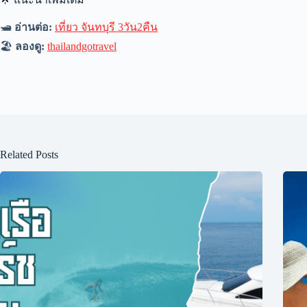
🛥️
อ่านต่อ:
เที่ยว จันทบุรี 3วัน2คืน
🏖️
ลองดู:
thailandgotravel
Related Posts