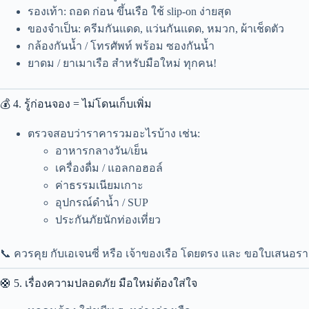
รองเท้า: ถอด ก่อน ขึ้นเรือ ใช้ slip-on ง่ายสุด
ของจำเป็น: ครีมกันแดด, แว่นกันแดด, หมวก, ผ้าเช็ดตัว
กล้องกันน้ำ / โทรศัพท์ พร้อม ซองกันน้ำ
ยาดม / ยาเมาเรือ สำหรับมือใหม่ ทุกคน!
💰 4. รู้ก่อนจอง = ไม่โดนเก็บเพิ่ม
ตรวจสอบว่าราคารวมอะไรบ้าง เช่น:
อาหารกลางวัน/เย็น
เครื่องดื่ม / แอลกอฮอล์
ค่าธรรมเนียมเกาะ
อุปกรณ์ดำน้ำ / SUP
ประกันภัยนักท่องเที่ยว
📞 ควรคุย กับเอเจนซี่ หรือ เจ้าของเรือ โดยตรง และ ขอใบเสนอร
🛟 5. เรื่องความปลอดภัย มือใหม่ต้องใส่ใจ