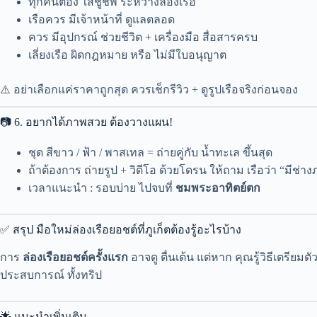
ทุกคนต้อง ใส่ชูชีพ ระหว่างล่องเรือ
เรือควร มีเจ้าหน้าที่ ดูแลตลอด
ควร มีอุปกรณ์ ช่วยชีวิต + เครื่องมือ สื่อสารครบ
เลี่ยงเรือ ผิดกฎหมาย หรือ ไม่มีใบอนุญาต
⚠️ อย่าเลือกแค่ราคาถูกสุด ควรเช็กรีวิว + ดูรูปเรือจริงก่อนจอง
📷 6. อยากได้ภาพสวย ต้องวางแผน!
ชุด สีขาว / ฟ้า / พาสเทล = ถ่ายคู่กับ น้ำทะเล ขึ้นสุด
ถ้าต้องการ ถ่ายรูป + วิดีโอ ด้วยโดรน ให้ถาม เรือว่า “มีช่
เวลาแนะนำ : รอบบ่าย ไปจบที่
ชมพระอาทิตย์ตก
✅ สรุป มือใหม่ล่องเรือยอชต์ที่ภูเก็ตต้องรู้อะไรบ้าง
การ
ล่องเรือยอชต์ครั้งแรก
อาจดู ตื่นเต้น แต่หาก คุณรู้วิธีเตรียม
ประสบการณ์ ทั้งทริป
🌟 แนะนำเพิ่มเติม