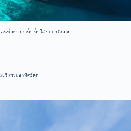
คนที่อยากดำน้ำ น้ำใส ปะการังสวย
และวิวพระอาทิตย์ตก