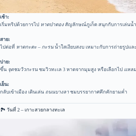
เช้า:
เริ่มทริปด้วยการไป
หาดป่าตอง
สัญลักษณ์ภูเก็ต สนุกกับการเล่นน
สาย:
ไปต่อที่
หาดกะตะ – กะรน
น้ำใสเงียบสงบ เหมาะกับการถ่ายรูปและ
บ่าย:
ขึ้น
จุดชมวิวกะรน
ชมวิวทะเล 3 หาดจากมุมสูง หรือเลือกไป
แหล
เย็น:
กลับเข้าเมือง เดินเล่น
ถนนบางลา
ชมบรรยากาศคึกคักยามค่ำ
🏞 วันที่ 2 – เกาะสวยกลางทะเล