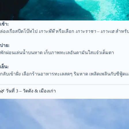
เช้า:
ล่องเรือสปีดโบ๊ทไป
เกาะพีพี
หรือเลือก
เกาะราชา – เกาะเฮ
สำหรับ
บ่าย:
พักผ่อนเล่นน้ำบนหาด เก็บภาพทะเลอันดามันใสแจ๋วเต็มตา
เย็น:
กลับเข้าฝั่ง เลือกร้านอาหารทะเลสดๆ ริมหาด เพลิดเพลินกับซีฟู้ด
🌿 วันที่ 3 – วัดดัง & เมืองเก่า