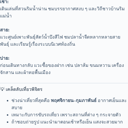
เช้า:
เดินเล่นที่สวนริมน้ำน่าน ชมบรรยากาศสงบ ๆ และวิถีชาวบ้านริม
แม่น้ำ
สาย:
แวะศูนย์เพาะพันธุ์สัตว์น้ำบึงสีไฟ ชมปลาน้ำจืดหลากหลายสาย
พันธุ์ และเรียนรู้เรื่องระบบนิเวศท้องถิ่น
บ่าย:
ก่อนเดินทางกลับ แวะซื้อของฝาก เช่น ปลาส้ม ขนมหวาน เครื่อง
จักสาน และผ้าทอพื้นเมือง
💡 เคล็ดลับเที่ยวพิจิตร
ช่วงน่าเที่ยวที่สุดคือ
พฤศจิกายน–กุมภาพันธ์
อากาศเย็นและ
สบาย
เหมาะกับการขับรถเที่ยว เพราะสถานที่ต่าง ๆ กระจายตัว
ถ้าชอบถ่ายรูป แนะนำมาตอนเช้าหรือเย็น แสงจะสวยมาก