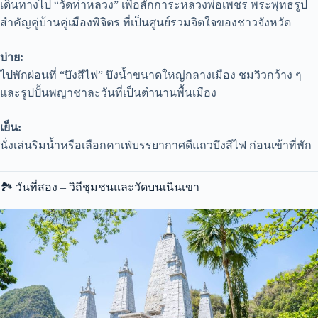
เดินทางไป “วัดท่าหลวง” เพื่อสักการะหลวงพ่อเพชร พระพุทธรูป
สำคัญคู่บ้านคู่เมืองพิจิตร ที่เป็นศูนย์รวมจิตใจของชาวจังหวัด
บ่าย:
ไปพักผ่อนที่ “บึงสีไฟ” บึงน้ำขนาดใหญ่กลางเมือง ชมวิวกว้าง ๆ
และรูปปั้นพญาชาละวันที่เป็นตำนานพื้นเมือง
เย็น:
นั่งเล่นริมน้ำหรือเลือกคาเฟ่บรรยากาศดีแถวบึงสีไฟ ก่อนเข้าที่พัก
🏞 วันที่สอง – วิถีชุมชนและวัดบนเนินเขา