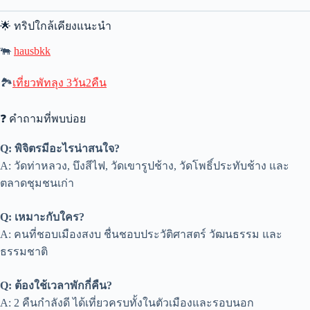
🌟 ทริปใกล้เคียงแนะนำ
🐃
hausbkk
🏞
เที่ยวพัทลุง 3วัน2คืน
❓ คำถามที่พบบ่อย
Q: พิจิตรมีอะไรน่าสนใจ?
A: วัดท่าหลวง, บึงสีไฟ, วัดเขารูปช้าง, วัดโพธิ์ประทับช้าง และ
ตลาดชุมชนเก่า
Q: เหมาะกับใคร?
A: คนที่ชอบเมืองสงบ ชื่นชอบประวัติศาสตร์ วัฒนธรรม และ
ธรรมชาติ
Q: ต้องใช้เวลาพักกี่คืน?
A: 2 คืนกำลังดี ได้เที่ยวครบทั้งในตัวเมืองและรอบนอก