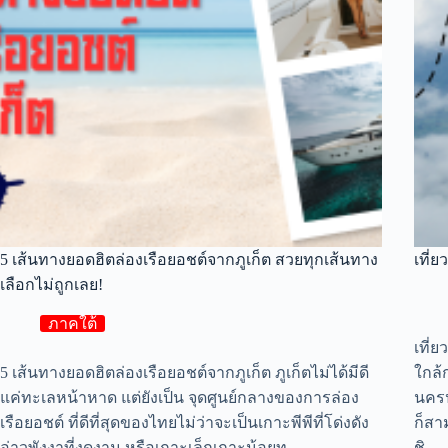
5 เส้นทางยอดฮิตล่องเรือยอชต์จากภูเก็ต สวยทุกเส้นทาง
เที่
เลือกไม่ถูกเลย!
ภาคใต้
เที่
5 เส้นทางยอดฮิตล่องเรือยอชต์จากภูเก็ต ภูเก็ตไม่ได้มีดี
ใกล้
แค่ทะเลหน้าหาด แต่ยังเป็น จุดศูนย์กลางของการล่อง
นครป
เรือยอชต์ ที่ดีที่สุดของไทยไม่ว่าจะเป็นเกาะพีพีที่โด่งดัง
ก็สา
อ่าวพังงาที่งดงาม หรือเกาะเล็กเกาะน้อยท…
ชิ…