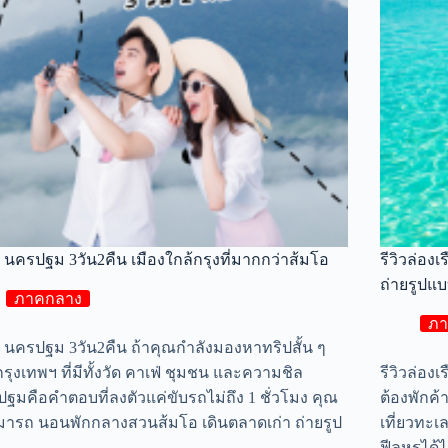
ยว นครปฐม 3วัน2คืน เมืองใกล้กรุงที่มากกว่าส้มโอ
รีวิวล่อง
ถ่ายรูปแบ
ภาคกลาง
ภา
ยว นครปฐม 3วัน2คืน ถ้าคุณกำลังมองหาทริปสั้น ๆ
กรุงเทพฯ ที่มีทั้งวัด คาเฟ่ ชุมชน และความชิล
รีวิวล่องเ
ฐมคือคำตอบที่ลงตัวแค่ขับรถไม่ถึง 1 ชั่วโมง คุณ
ต้องพักค้
มารถ นอนพักกลางสวนส้มโอ เดินตลาดเก่า ถ่ายรูป
เที่ยวทะเ
ฟีลหรูได