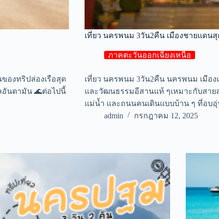
เที่ยว นครพนม 3วัน2คืน เมืองชายแดนสุด
ภาคตะวันออกเฉียงเหนือ
นของทริปล่องเรือสุด
เที่ยว นครพนม 3วัน2คืน นครพนม เมืองเ
อันดามัน 🌊ต่อไปนี้
และวัฒนธรรมอีสานแท้ ๆเหมาะกับสายสโล
แม่น้ำ และถนนคนเดินแบบบ้าน ๆ ที่อบอ
admin
กรกฎาคม 12, 2025