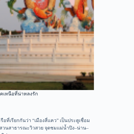
คเหนือที่น่าหลงรัก
ที่เรียกกันว่า “เมืองสี่แคว” เป็นประตูเชื่อม
่ สวนสาธารณะวิวสวย จุดชมแม่น้ำปิง–น่าน–