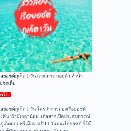
เรือยอชต์ภูเก็ต 1 วัน แวะเกาะ ลอยตัว ดำน้ำ
บจัดเต็ม
คใต้
รือยอชต์ภูเก็ต 1 วัน ใครว่าการล่องเรือยอชต์
างคืน?ถ้ามีเวลาน้อย แต่อยากเปิดประสบการณ์
ลภูเก็ตแบบพรีเมียม ทริป 1 วันบนเรือยอชต์ ก็ให้
้ไม่แพ้กันท่ามกลางท้องทะเลสีคราม …