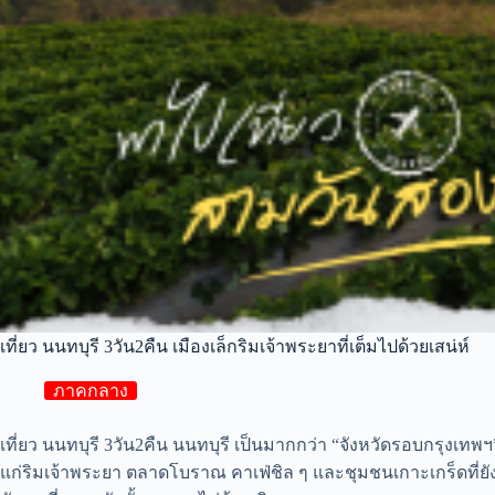
เที่ยว นนทบุรี 3วัน2คืน เมืองเล็กริมเจ้าพระยาที่เต็มไปด้วยเสน่ห์
ภาคกลาง
เที่ยว นนทบุรี 3วัน2คืน นนทบุรี เป็นมากกว่า “จังหวัดรอบกรุงเทพฯ”
แก่ริมเจ้าพระยา ตลาดโบราณ คาเฟ่ชิล ๆ และชุมชนเกาะเกร็ดที่ยังค