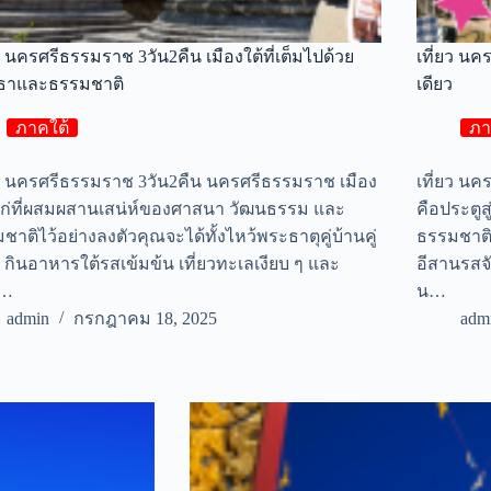
ยว นครศรีธรรมราช 3วัน2คืน เมืองใต้ที่เต็มไปด้วย
เที่ยว นค
ทธาและธรรมชาติ
เดียว
ภาคใต้
ภา
ยว นครศรีธรรมราช 3วัน2คืน นครศรีธรรมราช เมือง
เที่ยว น
แก่ที่ผสมผสานเสน่ห์ของศาสนา วัฒนธรรม และ
คือประตูส
ชาติไว้อย่างลงตัวคุณจะได้ทั้งไหว้พระธาตุคู่บ้านคู่
ธรรมชาติส
ง กินอาหารใต้รสเข้มข้น เที่ยวทะเลเงียบ ๆ และ
อีสานรสจั
ผ…
น…
admin
กรกฎาคม 18, 2025
adm