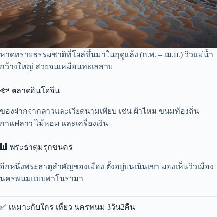
หาดทรายธรรมชาติที่โผล่ขึ้นมาในฤดูแล้ง (ก.พ. – เม.ย.) วิวแม่น้ำ
กว้างใหญ่ สวยจนเหมือนทะเลสาบ
🐟 ตลาดอินโดจีน
ของฝากจากลาวและเวียดนามเพียบ เช่น ผ้าไหม ขนมท้องถิ่น
กาแฟลาว ไม้หอม และเครื่องเงิน
🕍 พระธาตุมรุกขนคร
อีกหนึ่งพระธาตุสำคัญของเมือง ตั้งอยู่บนเนินเขา มองเห็นวิวเมือง
นครพนมแบบพาโนรามา
✅ เหมาะกับใคร เที่ยว นครพนม 3วัน2คืน