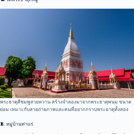
พระธาตุสีชมพูสวยหวาน สร้างจำลองมาจากพระธาตุพนม ขนาด
ย่อม เหมาะกับสายถ่ายภาพและคนที่อยากกราบพระธาตุทั้งสอง
🧵 หมู่บ้านท่าแร่