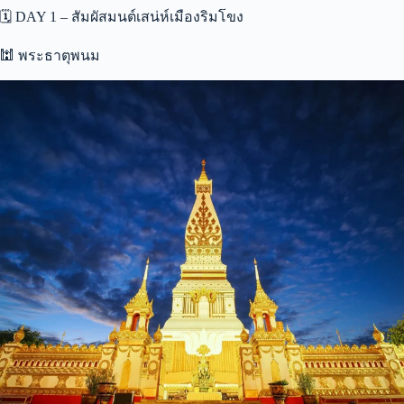
🗓️ DAY 1 – สัมผัสมนต์เสน่ห์เมืองริมโขง
🕍 พระธาตุพนม