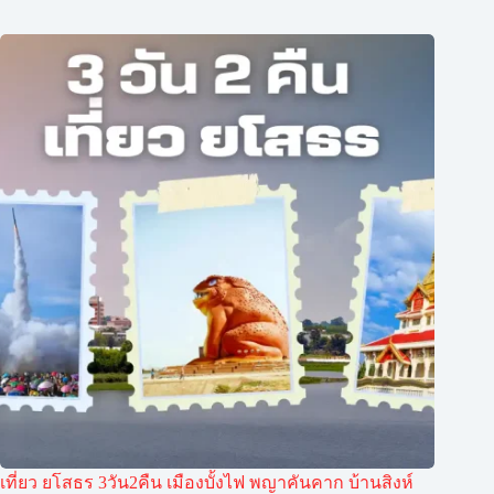
เที่ยว ยโสธร 3วัน2คืน เมืองบั้งไฟ พญาคันคาก บ้านสิงห์