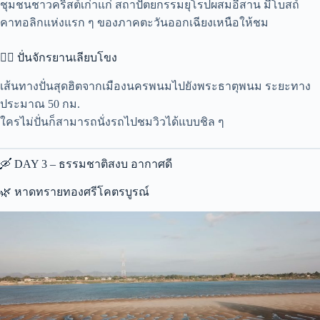
ชุมชนชาวคริสต์เก่าแก่ สถาปัตยกรรมยุโรปผสมอีสาน มีโบสถ์
คาทอลิกแห่งแรก ๆ ของภาคตะวันออกเฉียงเหนือให้ชม
🚴‍♀️ ปั่นจักรยานเลียบโขง
เส้นทางปั่นสุดฮิตจากเมืองนครพนมไปยังพระธาตุพนม ระยะทาง
ประมาณ 50 กม.
ใครไม่ปั่นก็สามารถนั่งรถไปชมวิวได้แบบชิล ๆ
🛶 DAY 3 – ธรรมชาติสงบ อากาศดี
🌿 หาดทรายทองศรีโคตรบูรณ์