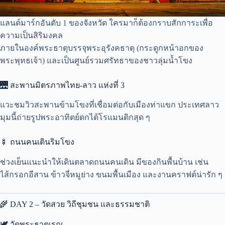
แลนด์มาร์กอันดับ 1 ของจังหวัด ใครมาก็ต้องกราบสักการะเพื่อ
ความเป็นสิริมงคล
ภายในองค์พระธาตุบรรจุพระอุรังคธาตุ (กระดูกหน้าอกของ
พระพุทธเจ้า) และเป็นศูนย์รวมศรัทธาของชาวลุ่มน้ำโขง
🌉 สะพานมิตรภาพไทย-ลาว แห่งที่ 3
แวะชมวิวสะพานข้ามโขงที่เชื่อมต่อกับเมืองท่าแขก ประเทศลาว
มุมนี้ถ่ายรูปพระอาทิตย์ตกได้โรแมนติกสุด ๆ
🍢 ถนนคนเดินริมโขง
ช่วงเย็นแนะนำให้เดินตลาดถนนคนเดิน มีของกินพื้นบ้าน เช่น
ไส้กรอกอีสาน ข้าวจี่หมูย่าง ขนมพื้นเมือง และงานคราฟต์น่ารัก ๆ
🌾 DAY 2 – วัดสวย วิถีชุมชน และธรรมชาติ
🕊 วัดพระธาตุเรณู