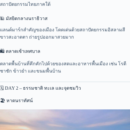
สถาปัตยกรรมไทยภาคใต้
🕌 มัสยิดกลางนราธิวาส
แลนด์มาร์กสำคัญของเมือง โดดเด่นด้วยสถาปัตยกรรมอิสลามสี
ขาวสะอาดตา ถ่ายรูปออกมาสวยมาก
🛍 ตลาดเช้าเทศบาล
ตลาดพื้นบ้านที่คึกคักไปด้วยของสดและอาหารพื้นเมือง เช่น โรตี
ชาชัก ข้าวยำ และขนมพื้นบ้าน
🗓️ DAY 2 – ธรรมชาติ ทะเล และจุดชมวิว
🏖 หาดนราทัศน์