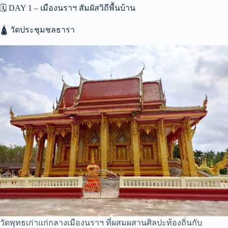
🗓️ DAY 1 – เมืองนราฯ สัมผัสวิถีพื้นบ้าน
🛕 วัดประชุมชลธารา
วัดพุทธเก่าแก่กลางเมืองนราฯ ที่ผสมผสานศิลปะท้องถิ่นกับ