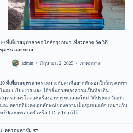
10 ที่เที่ยวสมุทรสาคร ใกล้กรุงเทพฯ เที่ยวตลาด วัด วิถี
ชุมชน และทะเล
admin
มิถุนายน 2, 2025
ภาคกลาง
10 ที่เที่ยวสมุทรสาคร
เหมาะกับคนที่อยากพักผ่อนใกล้กรุงเทพฯ
ในแบบเรียบง่าย และ ได้กลิ่นอายของความเป็นท้องถิ่น
สมุทรสาครโดดเด่นเรื่องอาหารทะเลสดใหม่ วิถีประมง วัดเก่า
และ ตลาดที่ยังคงเอกลักษณ์ของความเป็นชุมชนแท้ๆ เหมาะกับ
ทริปแบบครอบครัวหรือ 1 Day Trip ก็ได้
1. ตลาดมหาชัย 🐟