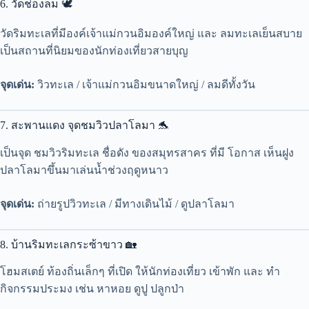
6. วัดช่องลม 🕊️
วัดริมทะเลที่มีองค์เจ้าแม่กวนอิมองค์ใหญ่ และ ลมทะเลเย็นสบาย
เป็นสถานที่นิยมของนักท่องเที่ยวสายบุญ
จุดเด่น:
วิวทะเล / เจ้าแม่กวนอิมขนาดใหญ่ / ลมดีทั้งวัน
7. สะพานแดง จุดชมวิวปลาโลมา 🐬
เป็นจุด ชมวิวริมทะเล ชื่อดัง ของสมุทรสาคร ที่มี โอกาส เห็นฝูง
ปลาโลมาขึ้นมาเล่นน้ำช่วงฤดูหนาว
จุดเด่น:
ถ่ายรูปวิวทะเล / มีทางเดินไม้ / ดูปลาโลมา
8. บ้านริมทะเลกระซ้าขาว 🏡
โฮมสเตย์ ท้องถิ่นเล็กๆ ที่เปิด ให้นักท่องเที่ยว เข้าพัก และ ทำ
กิจกรรมประมง เช่น หาหอย ดูปู ปลูกป่า