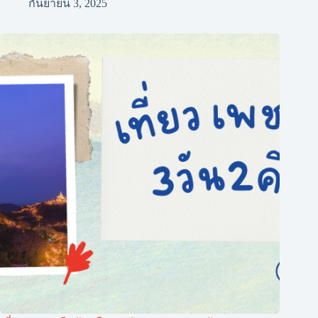
กันยายน 3, 2025