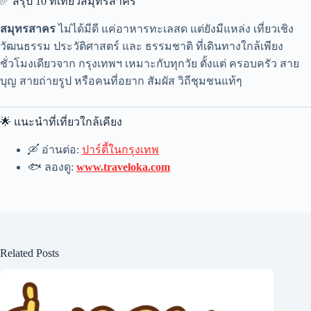
✅ สรุป 10 ที่เที่ยวสมุทรสาคร
สมุทรสาคร
ไม่ได้มีดี แค่อาหารทะเลสด แต่ยังมีแหล่ง เที่ยวเชิง
วัฒนธรรม ประวัติศาสตร์ และ ธรรมชาติ ที่เดินทางใกล้เพียง
ชั่วโมงเดียวจาก กรุงเทพฯ เหมาะกับทุกวัย ตั้งแต่ ครอบครัว สาย
บุญ สายถ่ายรูป หรือคนที่อยาก สัมผัส วิถีชุมชนแท้ๆ
🌟 แนะนำที่เที่ยวใกล้เคียง
🛶 อ่านต่อ:
ปาร์ตี้ในกรุงเทพ
🐟 ลองดู:
www.traveloka.com
Related Posts