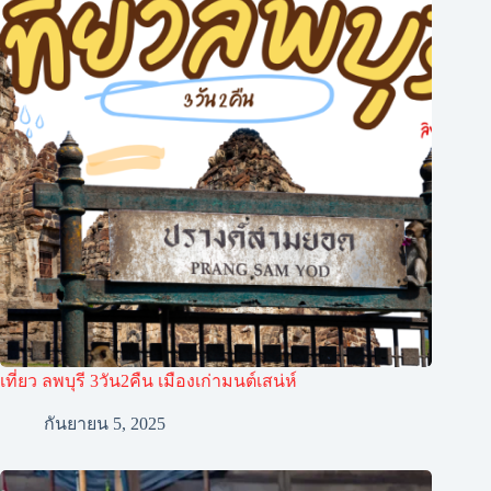
เที่ยว ลพบุรี 3วัน2คืน เมืองเก่ามนต์เสน่ห์
กันยายน 5, 2025