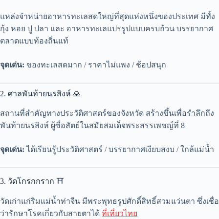
แหล่งจำหน่ายอาหารทะเลสดใหญ่ที่สุดแห่งหนึ่งของประเทศ มีทั้ง
กุ้ง หอย ปู ปลา และ อาหารทะเลแปรรูปแบบครบถ้วน บรรยากาศ
ตลาดแบบท้องถิ่นแท้
จุดเด่น:
ของทะเลสดมาก / ราคาไม่แพง / ช้อปสนุก
2. ศาลพันท้ายนรสิงห์ 🙏
สถานที่สำคัญทางประวัติศาสตร์ของจังหวัด สร้างขึ้นเพื่อรำลึกถึง
พันท้ายนรสิงห์ ผู้ซื่อสัตย์ในสมัยสมเด็จพระสรรเพชญ์ที่ 8
จุดเด่น:
ได้เรียนรู้ประวัติศาสตร์ / บรรยากาศเงียบสงบ / ใกล้แม่น้ำ
3. วัดโกรกกราก ⛩️
วัดเก่าแก่ริมแม่น้ำท่าจีน มีพระพุทธรูปศักดิ์สิทธิ์สวมแว่นตา ซึ่งเชื่อ
ว่ารักษาโรคเกี่ยวกับสายตาได้
ที่เที่ยวไทย