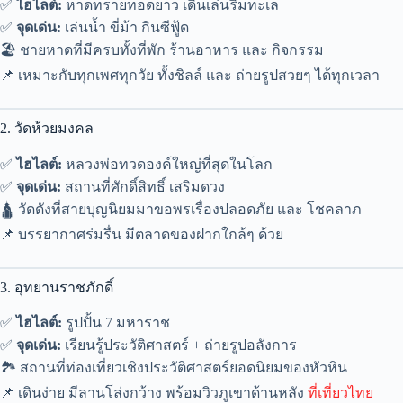
✅
ไฮไลต์:
หาดทรายทอดยาว เดินเล่นริมทะเล
✅
จุดเด่น:
เล่นน้ำ ขี่ม้า กินซีฟู้ด
🏖️ ชายหาดที่มีครบทั้งที่พัก ร้านอาหาร และ กิจกรรม
📌 เหมาะกับทุกเพศทุกวัย ทั้งชิลล์ และ ถ่ายรูปสวยๆ ได้ทุกเวลา
2. วัดห้วยมงคล
✅
ไฮไลต์:
หลวงพ่อทวดองค์ใหญ่ที่สุดในโลก
✅
จุดเด่น:
สถานที่ศักดิ์สิทธิ์ เสริมดวง
🛕 วัดดังที่สายบุญนิยมมาขอพรเรื่องปลอดภัย และ โชคลาภ
📌 บรรยากาศร่มรื่น มีตลาดของฝากใกล้ๆ ด้วย
3. อุทยานราชภักดิ์
✅
ไฮไลต์:
รูปปั้น 7 มหาราช
✅
จุดเด่น:
เรียนรู้ประวัติศาสตร์ + ถ่ายรูปอลังการ
🏞️ สถานที่ท่องเที่ยวเชิงประวัติศาสตร์ยอดนิยมของหัวหิน
📌 เดินง่าย มีลานโล่งกว้าง พร้อมวิวภูเขาด้านหลัง
ที่เที่ยวไทย