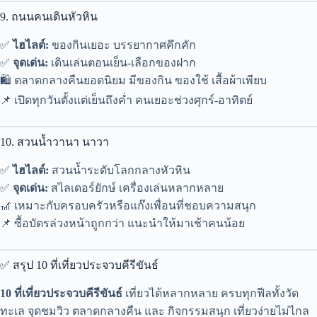
9. ถนนคนเดินหัวหิน
✅
ไฮไลต์:
ของกินเยอะ บรรยากาศคึกคัก
✅
จุดเด่น:
เดินเล่นตอนเย็น-เลือกของฝาก
🛍️ ตลาดกลางคืนยอดนิยม มีของกิน ของใช้ เสื้อผ้าเพียบ
📌 เปิดทุกวันตั้งแต่เย็นถึงค่ำ คนเยอะช่วงศุกร์-อาทิตย์
10. สวนน้ำวานา นาวา
✅
ไฮไลต์:
สวนน้ำระดับโลกกลางหัวหิน
✅
จุดเด่น:
สไลเดอร์ยักษ์ เครื่องเล่นหลากหลาย
🎢 เหมาะกับครอบครัวหรือแก๊งเพื่อนที่ชอบความสนุก
📌 ซื้อบัตรล่วงหน้าถูกกว่า แนะนำให้มาเช้าคนน้อย
✅ สรุป 10 ที่เที่ยวประจวบคีรีขันธ์
10 ที่เที่ยวประจวบคีรีขันธ์
เที่ยวได้หลากหลาย ครบทุกฟีลทั้งวัด
ทะเล จุดชมวิว ตลาดกลางคืน และ กิจกรรมสนุก เที่ยวง่ายไม่ไกล