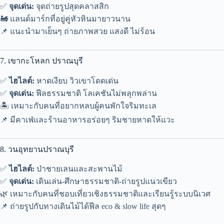
✅
จุดเด่น:
จุดถ่ายรูปสุดคลาสสิก
🚂 แลนด์มาร์กที่อยู่คู่หัวหินมายาวนาน
📌 แนะนำมาเย็นๆ ถ่ายภาพสวย แสงดี ไม่ร้อน
7. เขากะโหลก ปราณบุรี
✅
ไฮไลต์:
หาดเงียบ วิวเขาโดดเด่น
✅
จุดเด่น:
ฟีลธรรมชาติ โลเคชันไม่พลุกพล่าน
🏝️ เหมาะกับคนที่อยากหลบผู้คนพักใจริมทะเล
📌 มีคาเฟ่และร้านอาหารอร่อยๆ ริมชายหาดให้แวะ
8. วนอุทยานปราณบุรี
✅
ไฮไลต์:
ป่าชายเลนและสะพานไม้
✅
จุดเด่น:
เดินเล่น-ศึกษาธรรมชาติ-ถ่ายรูปแนวเขียว
🌿 เหมาะกับคนที่ชอบเที่ยวเชิงธรรมชาติและเรียนรู้ระบบนิเวศ
📌 ถ่ายรูปกับทางเดินไม้ได้ฟีล eco & slow life สุดๆ