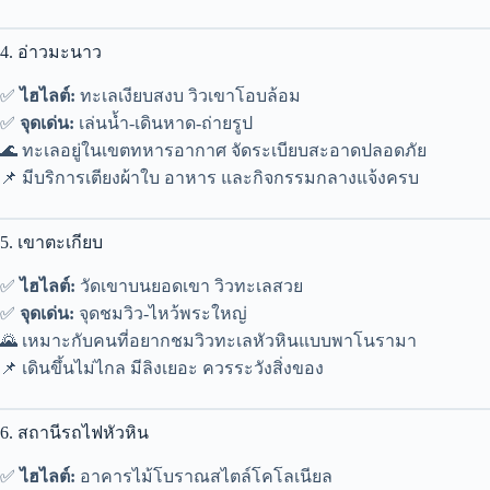
4. อ่าวมะนาว
✅
ไฮไลต์:
ทะเลเงียบสงบ วิวเขาโอบล้อม
✅
จุดเด่น:
เล่นน้ำ-เดินหาด-ถ่ายรูป
🌊 ทะเลอยู่ในเขตทหารอากาศ จัดระเบียบสะอาดปลอดภัย
📌 มีบริการเตียงผ้าใบ อาหาร และกิจกรรมกลางแจ้งครบ
5. เขาตะเกียบ
✅
ไฮไลต์:
วัดเขาบนยอดเขา วิวทะเลสวย
✅
จุดเด่น:
จุดชมวิว-ไหว้พระใหญ่
🌄 เหมาะกับคนที่อยากชมวิวทะเลหัวหินแบบพาโนรามา
📌 เดินขึ้นไม่ไกล มีลิงเยอะ ควรระวังสิ่งของ
6. สถานีรถไฟหัวหิน
✅
ไฮไลต์:
อาคารไม้โบราณสไตล์โคโลเนียล