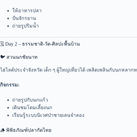
ให้อาหารปลา
ปั่นจักรยาน
ถ่ายรูปริมน้ำ
🗓️ Day 2 – ธรรมชาติ-วัด-ศิลปะพื้นบ้าน
🐦 สวนนกชัยนาท
ไฮไลต์ประจำจังหวัด เด็ก ๆ ผู้ใหญ่เที่ยวได้ เพลิดเพลินกับนกห
กิจกรรม:
ถ่ายรูปกับนกแก้ว
เดินชมโดมเลี้ยงนก
เรียนรู้ระบบนิเวศป่าชายเลนจำลอง
🪵 พิพิธภัณฑ์ปลากัดไทย