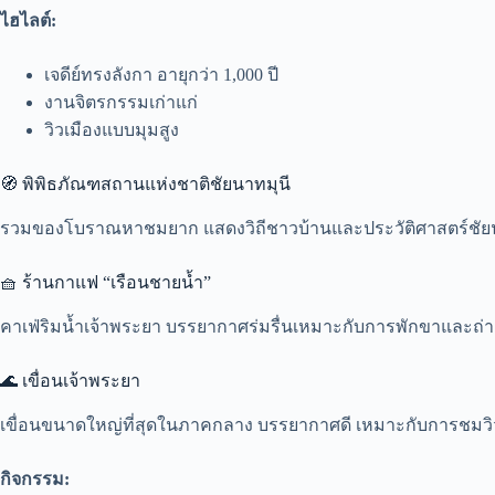
ไฮไลต์:
เจดีย์ทรงลังกา อายุกว่า 1,000 ปี
งานจิตรกรรมเก่าแก่
วิวเมืองแบบมุมสูง
🧭 พิพิธภัณฑสถานแห่งชาติชัยนาทมุนี
รวมของโบราณหาชมยาก แสดงวิถีชาวบ้านและประวัติศาสตร์ชัยน
🧺 ร้านกาแฟ “เรือนชายน้ำ”
คาเฟ่ริมน้ำเจ้าพระยา บรรยากาศร่มรื่นเหมาะกับการพักขาและถ่า
🌊 เขื่อนเจ้าพระยา
เขื่อนขนาดใหญ่ที่สุดในภาคกลาง บรรยากาศดี เหมาะกับการชมวิว
กิจกรรม: