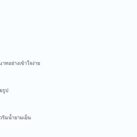
าทอย่างเข้าใจง่าย
ยรูป
ริมน้ำยามเย็น