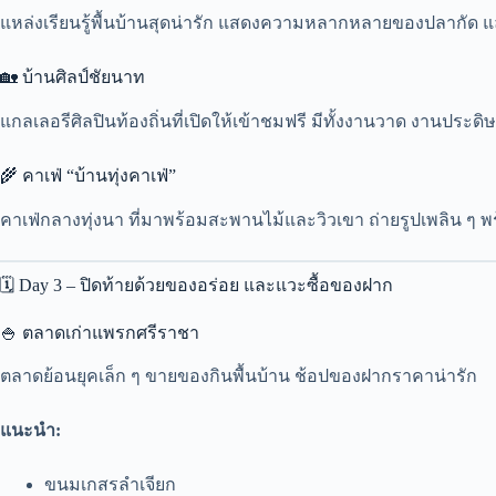
แหล่งเรียนรู้พื้นบ้านสุดน่ารัก แสดงความหลากหลายของปลากัด
🏡 บ้านศิลป์ชัยนาท
แกลเลอรีศิลปินท้องถิ่นที่เปิดให้เข้าชมฟรี มีทั้งงานวาด งานประดิษ
🌾 คาเฟ่ “บ้านทุ่งคาเฟ่”
คาเฟ่กลางทุ่งนา ที่มาพร้อมสะพานไม้และวิวเขา ถ่ายรูปเพลิน ๆ พร้อ
🗓️ Day 3 – ปิดท้ายด้วยของอร่อย และแวะซื้อของฝาก
🍚 ตลาดเก่าแพรกศรีราชา
ตลาดย้อนยุคเล็ก ๆ ขายของกินพื้นบ้าน ช้อปของฝากราคาน่ารัก
แนะนำ:
ขนมเกสรลำเจียก