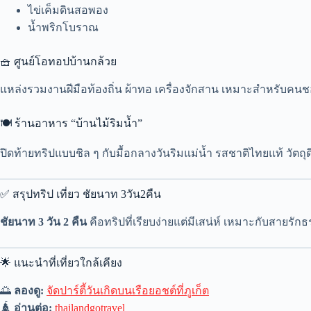
ไข่เค็มดินสอพอง
น้ำพริกโบราณ
🧺 ศูนย์โอทอปบ้านกล้วย
แหล่งรวมงานฝีมือท้องถิ่น ผ้าทอ เครื่องจักสาน เหมาะสำหรับค
🍽 ร้านอาหาร “บ้านไม้ริมน้ำ”
ปิดท้ายทริปแบบชิล ๆ กับมื้อกลางวันริมแม่น้ำ รสชาติไทยแท้ วัตถุ
✅ สรุปทริป เที่ยว ชัยนาท 3วัน2คืน
ชัยนาท 3 วัน 2 คืน
คือทริปที่เรียบง่ายแต่มีเสน่ห์ เหมาะกับสายรัก
🌟 แนะนำที่เที่ยวใกล้เคียง
🌅
ลองดู:
จัดปาร์ตี้วันเกิดบนเรือยอชต์ที่ภูเก็ต
🛕
อ่านต่อ:
thailandgotravel