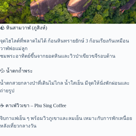
🪨 หินสามวาฬ (ภูสิงห์)
จุดไฮไลต์ที่พลาดไม่ได้ ก้อนหินทรายยักษ์ 3 ก้อนเรียงกันเหมือน
วาฬพ่อแม่ลูก
ชมพระอาทิตย์ขึ้นจากยอดหินและวิวป่าเขียวขจีรอบด้าน
💦 น้ำตกถ้ำพระ
น้ำตกสวยกลางป่าที่เดินไม่ไกล น้ำใสเย็น มีจุดให้นั่งพักผ่อนและ
ถ่ายรูป
☕ คาเฟ่วิวเขา – Phu Sing Coffee
จิบกาแฟเย็น ๆ พร้อมวิวภูเขาและลมเย็น เหมาะกับการพักเหนื่อย
หลังเที่ยวกลางวัน