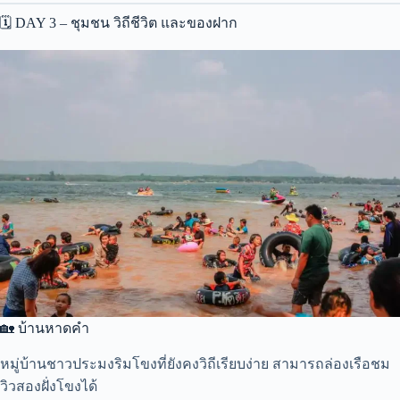
🗓️ DAY 3 – ชุมชน วิถีชีวิต และของฝาก
🏡 บ้านหาดคำ
หมู่บ้านชาวประมงริมโขงที่ยังคงวิถีเรียบง่าย สามารถล่องเรือชม
วิวสองฝั่งโขงได้