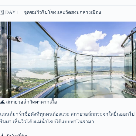
🗓️ DAY 1 – จุดชมวิวริมโขงและวัดสงบกลางเมือง
🌊 สกายวอล์กวัดผาตากเสื้อ
แลนด์มาร์กชื่อดังที่ทุกคนต้องแวะ สกายวอล์กกระจกใสยื่นออกไป
ริมผา เห็นวิวโค้งแม่น้ำโขงได้แบบพาโนรามา