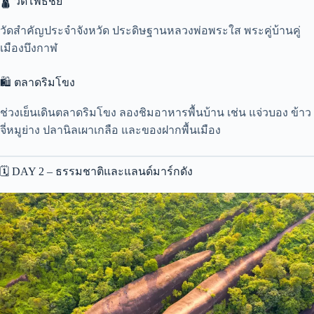
🛕 วัดโพธิ์ชัย
วัดสำคัญประจำจังหวัด ประดิษฐานหลวงพ่อพระใส พระคู่บ้านคู่
เมืองบึงกาฬ
🛍 ตลาดริมโขง
ช่วงเย็นเดินตลาดริมโขง ลองชิมอาหารพื้นบ้าน เช่น แจ่วบอง ข้าว
จี่หมูย่าง ปลานิลเผาเกลือ และของฝากพื้นเมือง
🗓️ DAY 2 – ธรรมชาติและแลนด์มาร์กดัง